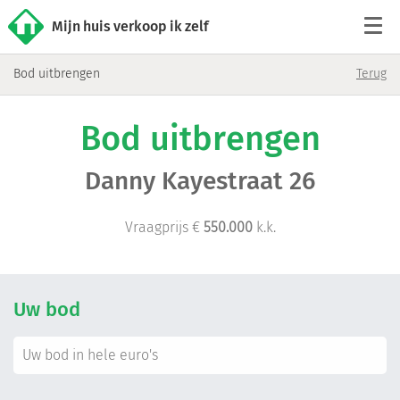
Mijn huis verkoop ik zelf
Bod uitbrengen
Terug
Tarieven
Bod uitbrengen
Woningaanbod
Danny Kayestraat 26
Werkwijze
Vraagprijs €
550.000
k.k.
Reviews
Contact
Uw bod
Verkoop starten