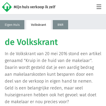
Mijn huis verkoop ik zelf
Tarieven
Eigen Huis
Volkskrant
BNR
Woningaanbod
de Volkskrant
Werkwijze
In de Volkskrant van 20 mei 2016 stond een artikel
genaamd "Kruip in de huid van de makelaar".
Reviews
Daarin wordt gesteld dat je een aardig bedrag
aan makelaarskosten kunt besparen door een
Contact
deel van de verkoop in eigen hand te nemen.
Geld is een belangrijke reden, maar veel
Verkoop starten
huiseigenaren hebben ook het gevoel: wat doet
de makelaar er nou precies voor?