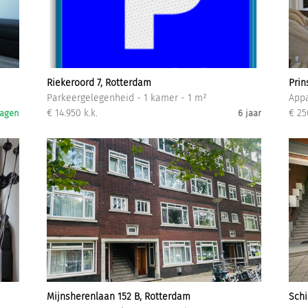
Inloggen
Riekeroord 7, Rotterdam
Prin
Parkeergelegenheid - 1 kamer - 1 m²
Appa
€ 14.950 k.k.
€ 25
dagen
6 jaar
Mijnsherenlaan 152 B, Rotterdam
Sch