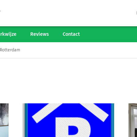
Tarieven
Woningaanbod
rkwijze
Reviews
Contact
Werkwijze
Rotterdam
Reviews
Contact
Verkoop starten
Informatiegesprek