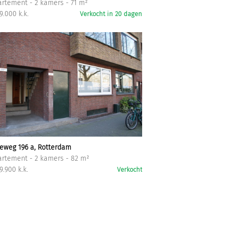
rtement - 2 kamers - 71 m²
9.000 k.k.
Verkocht in 20 dagen
eweg 196 a, Rotterdam
rtement - 2 kamers - 82 m²
9.900 k.k.
Verkocht