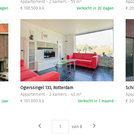
Appartement - 2 kamers - 55 m²
Appa
€ 198.500 k.k.
€ 20
dagen
Verkocht in 20 dagen
Ogierssingel 133, Rotterdam
Schi
Appartement - 2 kamers - 43 m²
Appa
€ 101.000 k.k.
€ 20
 jaar
Verkocht in 1 maand
1
van
8