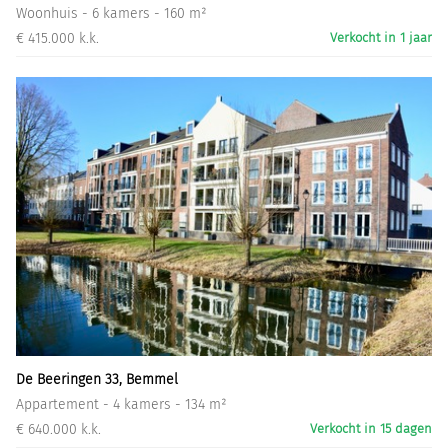
Woonhuis - 6 kamers - 160 m²
€ 415.000 k.k.
Verkocht in 1 jaar
De Beeringen 33, Bemmel
Appartement - 4 kamers - 134 m²
€ 640.000 k.k.
Verkocht in 15 dagen