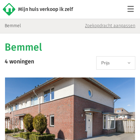
Mijn huis verkoop ik zelf
Bemmel
Zoekopdracht aanpassen
Tarieven
Bemmel
Woningaanbod
4 woningen
Werkwijze
Prijs
Reviews
Contact
Verkoop starten