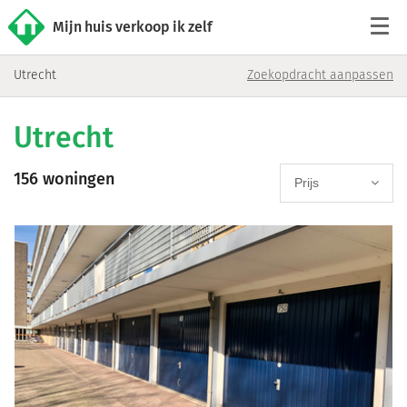
Mijn huis verkoop ik zelf
Utrecht
Zoekopdracht aanpassen
Tarieven
Utrecht
Woningaanbod
156 woningen
Werkwijze
Prijs
Reviews
Contact
Verkoop starten