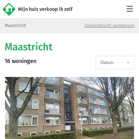
Mijn huis verkoop ik zelf
Maastricht
Zoekopdracht aanpassen
Tarieven
Maastricht
Woningaanbod
16 woningen
Werkwijze
Datum
Reviews
Contact
Verkoop starten