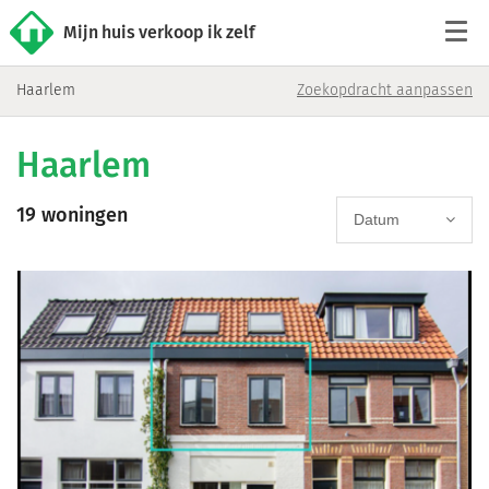
Mijn huis verkoop ik zelf
Haarlem
Zoekopdracht aanpassen
Tarieven
Haarlem
Woningaanbod
19 woningen
Werkwijze
Datum
Reviews
Contact
Verkoop starten