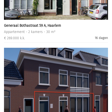
Informatiegesprek
Inloggen
Generaal Bothastraat 59 A, Haarlem
Appartement - 2 kamers - 30 m²
€ 269.000 k.k.
16 dagen