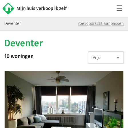
Mijn huis verkoop ik zelf
Deventer
Zoekopdracht aanpassen
Tarieven
Deventer
Woningaanbod
10 woningen
Werkwijze
Prijs
Reviews
Contact
Verkoop starten