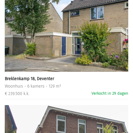
Breklenkamp 18, Deventer
Woonhuis - 6 kamers - 129 m²
€ 239.500 k.k.
Verkocht in 29 dagen