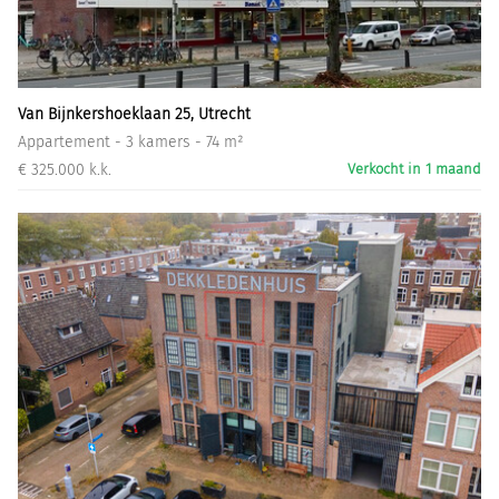
Informatiegesprek
Inloggen
Van Bijnkershoeklaan 25, Utrecht
Appartement - 3 kamers - 74 m²
€ 325.000 k.k.
Verkocht in 1 maand