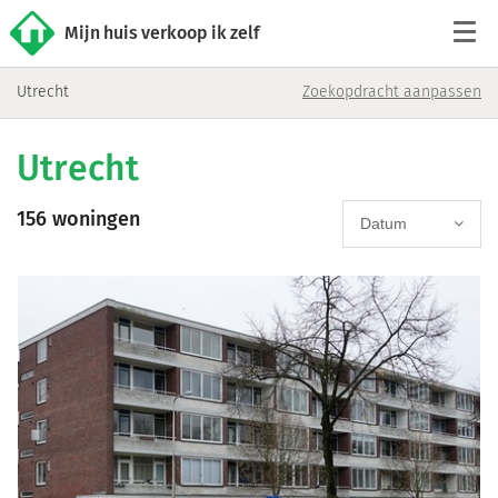
Mijn huis verkoop ik zelf
Utrecht
Zoekopdracht aanpassen
Tarieven
Utrecht
Woningaanbod
156 woningen
Werkwijze
Datum
Reviews
Contact
Verkoop starten