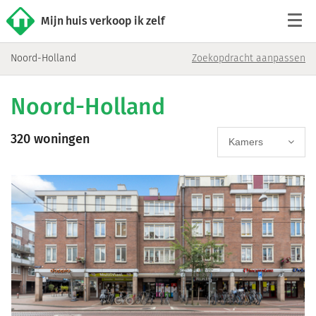
Mijn huis verkoop ik zelf
Noord-Holland
Zoekopdracht aanpassen
Tarieven
Noord-Holland
Woningaanbod
320 woningen
Werkwijze
Kamers
Reviews
Contact
Verkoop starten