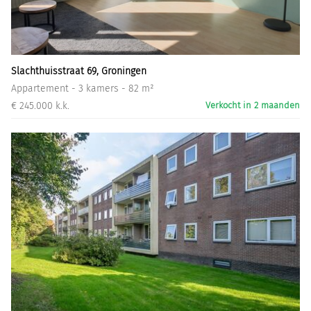
Informatiegesprek
Inloggen
Slachthuisstraat 69, Groningen
Appartement - 3 kamers - 82 m²
€ 245.000 k.k.
Verkocht in 2 maanden