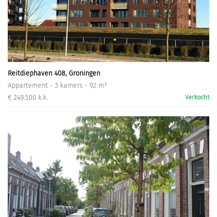
Reitdiephaven 408, Groningen
Appartement - 3 kamers - 92 m²
€ 249.500 k.k.
Verkocht