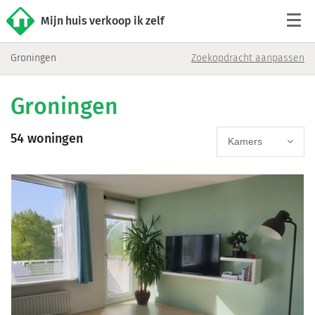
Mijn huis verkoop ik zelf
Groningen
Zoekopdracht aanpassen
Tarieven
Groningen
Woningaanbod
54 woningen
Werkwijze
Kamers
Reviews
Contact
Verkoop starten